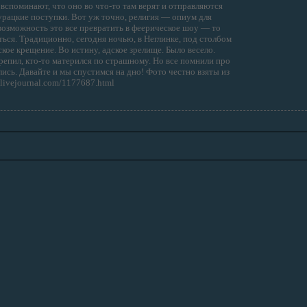
вспоминают, что оно во что-то там верят и отправляются
рацкие поступки. Вот уж точно, религия — опиум для
ь возможность это все превратить в феерическое шоу — то
ться. Традиционно, сегодня ночью, в Неглинке, под столбом
кое крещение. Во истину, адское зрелище. Было весело.
ерепил, кто-то матерился по страшному. Но все помнили про
лись. Давайте и мы спустимся на дно! Фото честно взяты из
s.livejournal.com/1177687.html