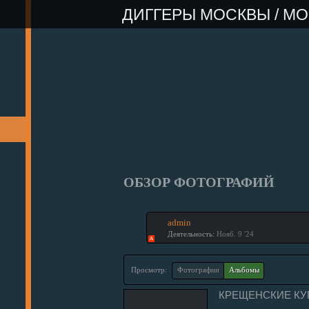
Image 01
Image 02
ДИГГЕРЫ МОСКВЫ / M
ГЛАВНАЯ
РЕГИСТРАЦИЯ
ФОРУМ
ФОТО
ОБЗОР ФОТОГРАФИЙ
admin
Деятельность:
Нояб. 9 '24
А
Просмотр:
Фотографии
Альбомы
КРЕЩЕНСКИЕ КУП