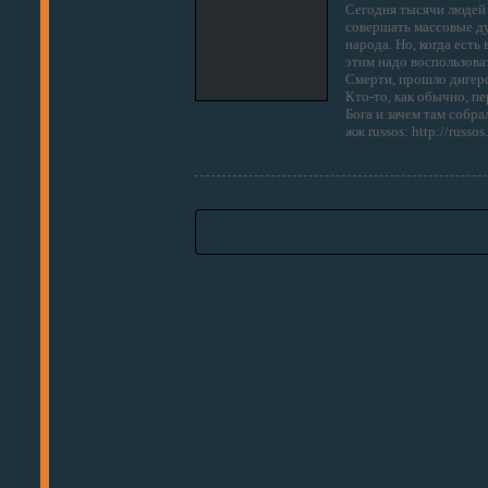
Сегодня тысячи людей 
совершать массовые ду
народа. Но, когда ест
этим надо воспользова
Смерти, прошло дигерс
Кто-то, как обычно, п
Бога и зачем там собра
жж russos: http://russo